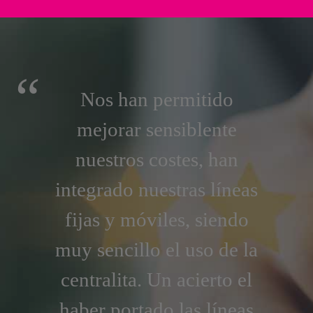
Nos han permitido
mejorar sensiblente
nuestros costes, han
integrado nuestras líneas
fijas y móviles, siendo
muy sencillo el uso de la
centralita. Un acierto el
haber portado las líneas