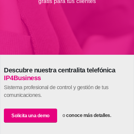
g
r
a
t
i
s
p
a
r
a
t
u
s
c
l
i
e
n
t
e
s
Descubre nuestra centralita telefónica
IP4Business
Sistema profesional de control y gestión de tus
comunicaciones.
o
conoce más detalles.
Solicita una demo