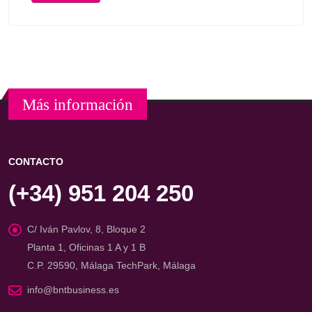
Más información
CONTACTO
(+34) 951 204 250
C/ Iván Pavlov, 8, Bloque 2
Planta 1, Oficinas 1 A y 1 B
C.P. 29590, Málaga TechPark, Málaga
info@bntbusiness.es