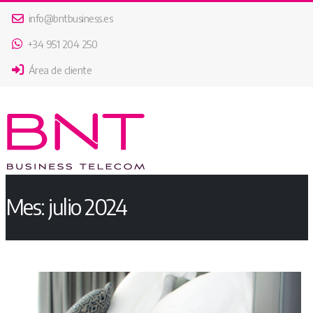
info@bntbusiness.es
+34 951 204 250
Área de cliente
Mes:
julio 2024