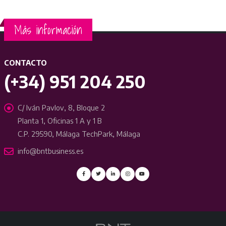
Más información
CONTACTO
(+34) 951 204 250
C/ Iván Pavlov, 8, Bloque 2
Planta 1, Oficinas 1 A y 1 B
C.P. 29590, Málaga TechPark, Málaga
info@bntbusiness.es