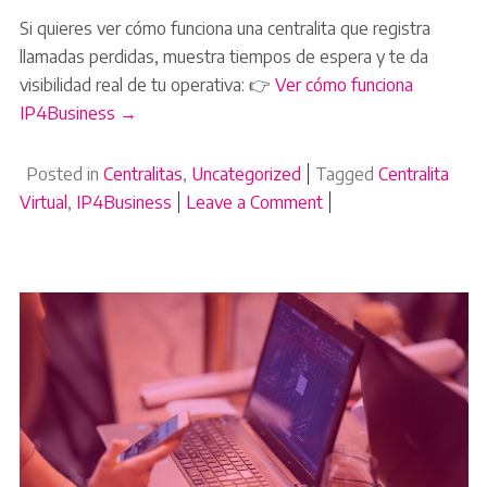
Si quieres ver cómo funciona una centralita que registra
llamadas perdidas, muestra tiempos de espera y te da
visibilidad real de tu operativa: 👉
Ver cómo funciona
IP4Business →
Posted in
Centralitas
,
Uncategorized
Tagged
Centralita
Virtual
,
IP4Business
Leave a Comment
on Cómo detectar llam