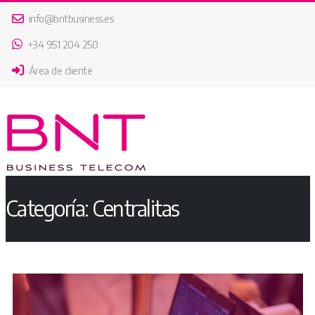
info@bntbusiness.es
+34 951 204 250
Área de cliente
Categoría:
Centralitas