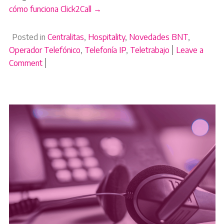
cómo funciona Click2Call →
Posted in
Centralitas
,
Hospitality
,
Novedades BNT
,
Operador Telefónico
,
Telefonía IP
,
Teletrabajo
Leave a
Comment
on Por qué muchas webs en España pierden llamadas