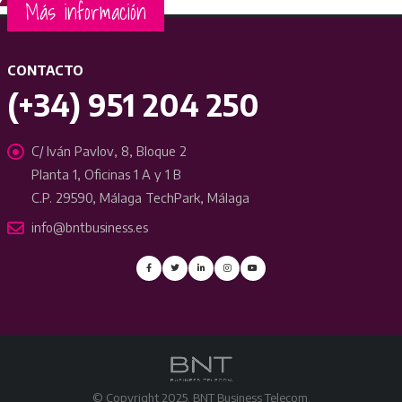
Más información
CONTACTO
(+34) 951 204 250
C/ Iván Pavlov, 8, Bloque 2
Planta 1, Oficinas 1 A y 1 B
C.P. 29590, Málaga TechPark, Málaga
info@bntbusiness.es
© Copyright 2025. BNT Business Telecom.