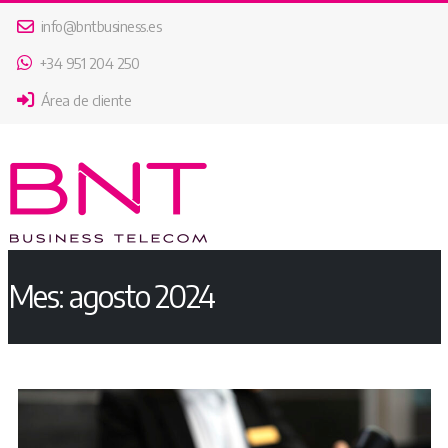
info@bntbusiness.es
+34 951 204 250
Área de cliente
Mes:
agosto 2024