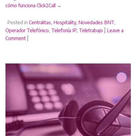
cómo funciona Click2Call →
Posted in
Centralitas
,
Hospitality
,
Novedades BNT
,
Operador Telefónico
,
Telefonía IP
,
Teletrabajo
Leave a
Comment
on Por qué muchas webs en España pierden llamadas