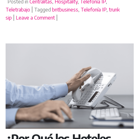
Posted in
Centralitas
,
Hospitality
,
Telefonía IP
,
Teletrabajo
Tagged
bntbusiness
,
Telefonía IP
,
trunk
sip
Leave a Comment
on Cómo disparar la productividad de t
¿Por Qué los Hoteles