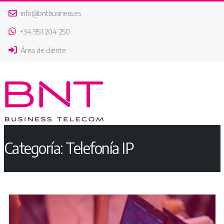
info@bntbusiness.es
+34 951 204 250
Área de cliente
Categoría:
Telefonía IP