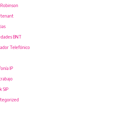
a Robinson
itenant
ias
dades BNT
ador Telefónico
onía IP
trabajo
k SIP
tegorized