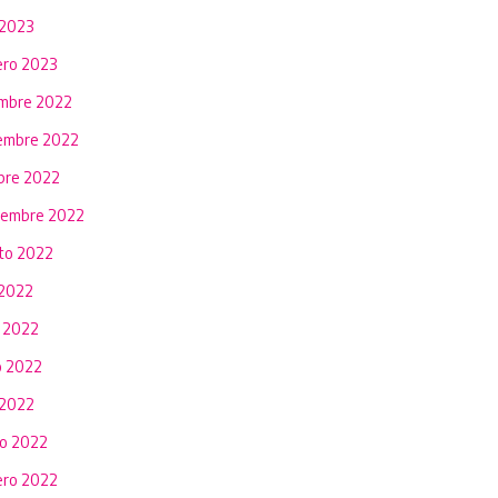
 2023
ero 2023
embre 2022
embre 2022
bre 2022
iembre 2022
to 2022
 2022
o 2022
 2022
 2022
o 2022
ero 2022