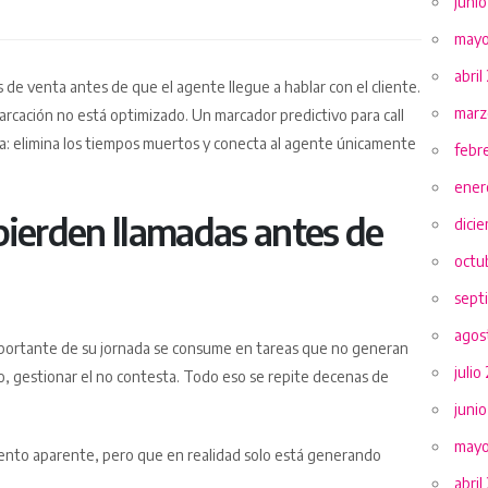
juni
mayo
abril
de venta antes de que el agente llegue a hablar con el cliente.
marz
arcación no está optimizado. Un marcador predictivo para call
: elimina los tiempos muertos y conecta al agente únicamente
febr
ener
 pierden llamadas antes de
dici
octu
sept
agos
ortante de su jornada se consume en tareas que no generan
julio
o, gestionar el no contesta. Todo eso se repite decenas de
juni
mayo
iento aparente, pero que en realidad solo está generando
abril