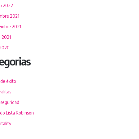
o 2022
embre 2021
embre 2021
 2021
 2020
egorias
 de éxito
alitas
rseguridad
ado Lista Robinson
tality