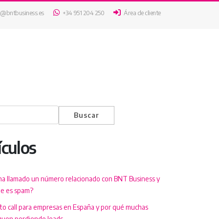
o@bntbusiness.es
+34 951 204 250
Área de cliente
Buscar
ículos
ha llamado un número relacionado con BNT Business y
ue es spam?
 to call para empresas en España y por qué muchas
guen perdiendo leads