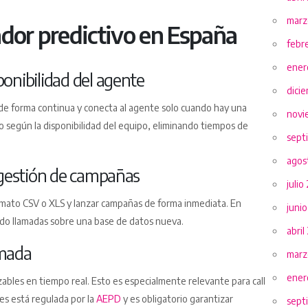
marz
dor predictivo en España
febr
ener
onibilidad del agente
dici
 de forma continua y conecta al agente solo cuando hay una
novi
tmo según la disponibilidad del equipo, eliminando tiempos de
sept
agos
 gestión de campañas
julio
ormato CSV o XLS y lanzar campañas de forma inmediata. En
juni
do llamadas sobre una base de datos nueva.
abril
amada
marz
ener
ables en tiempo real. Esto es especialmente relevante para call
es está regulada por la
AEPD
y es obligatorio garantizar
sept