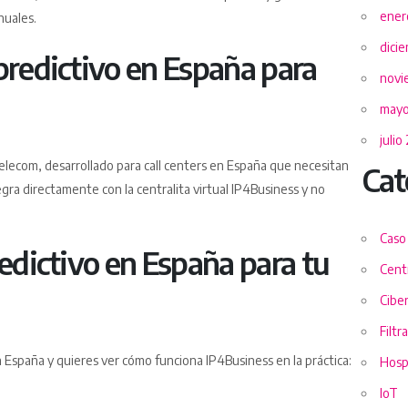
ener
nuales.
dici
predictivo en España para
novi
mayo
julio
elecom, desarrollado para call centers en España que necesitan
Cat
gra directamente con la centralita virtual IP4Business y no
Caso
edictivo en España para tu
Centr
Cibe
Filtr
n España y quieres ver cómo funciona IP4Business en la práctica:
Hospi
IoT