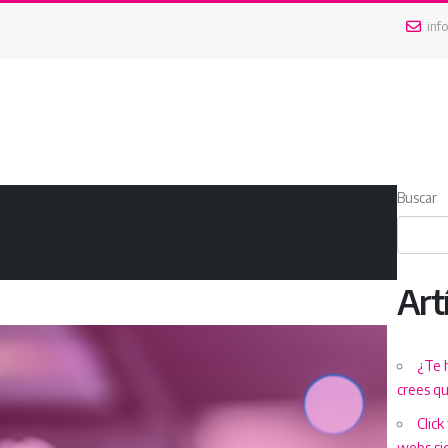
inf
Buscar
Art
¿Te 
crees q
Click
webs si