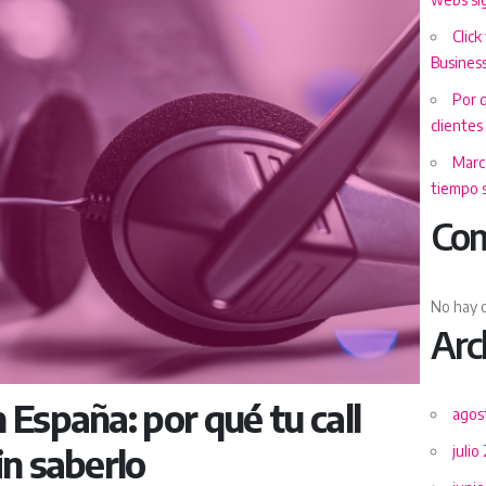
Click
Business
Por 
clientes
Marca
tiempo s
Com
No hay 
Arc
 España: por qué tu call
agos
in saberlo
julio