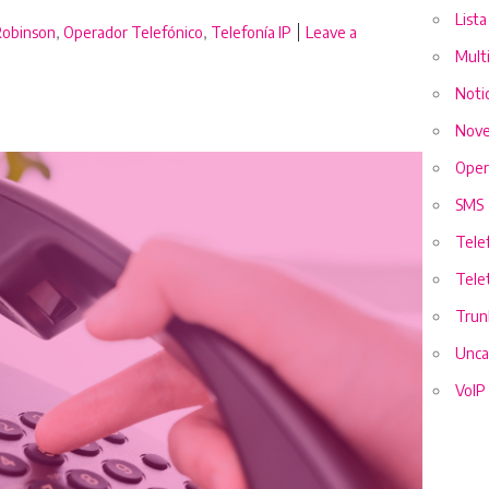
List
Robinson
,
Operador Telefónico
,
Telefonía IP
Leave a
Mult
u call center pierde tiempo sin saberlo
Notic
Nove
Oper
SMS
Telef
Tele
Trun
Unca
VoIP