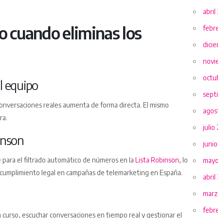
abril
o cuando eliminas los
febr
dici
novi
octu
l equipo
sept
conversaciones reales aumenta de forma directa. El mismo
agos
ra.
julio
inson
juni
 para el filtrado automático de números en la
Lista Robinson
, lo
mayo
l cumplimiento legal en campañas de telemarketing en España.
abril
marz
febr
 curso, escuchar conversaciones en tiempo real y gestionar el