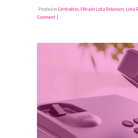
Posted in
Centralitas
,
Filtrado Lista Robinson
,
Lista 
Comment
on Marcador predictivo en España: por qué t