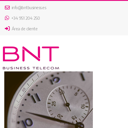
info@bntbusiness.es
+34 951 204 250
Área de cliente