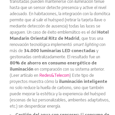
transitadas pueden mantenerse con iluminación tenue
hasta que un sensor detecte presencia y active el nivel
adecuado. En habitaciones, la integración con la domótica
permite que al salir el huésped (retirar la tarjeta-llave o
mediante detección de ausencia) todas las luces se
apaguen. Un caso de éxito emblemático es el del
Hotel
Mandarin Oriental Ritz de Madrid
, que tras una
renovación tecnológica implementó
smart lighting
con
más de
34.000 luminarias LED conectadas
y
gestionadas centralizadamente. El resultado fue un
80% de ahorro en consumo energético de
iluminación
en comparación con su sistema anterior.
(Leer artículo en
Redes&Telecom
) Este tipo de
proyectos muestra cómo la
iluminación inteligente
no solo reduce la huella de carbono, sino que también
puede mejorar la estética y la experiencia del huésped
(escenas de luz personalizables, ambientes adaptativos,
etc.) sin desperdiciar energía.
Gestión del agua con sensores:
El
consumo de