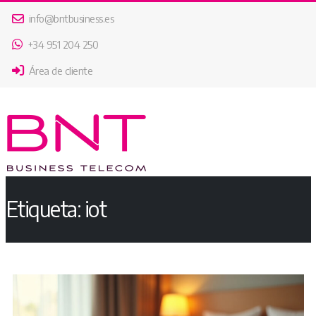
info@bntbusiness.es
+34 951 204 250
Área de cliente
Etiqueta:
iot