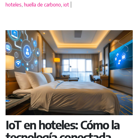
hoteles
,
huella de carbono
,
iot
IoT en hoteles: Cómo la
tecnología conectada