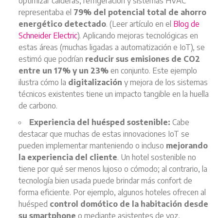
optimizar calderas, refrigeración y sistemas HVAC
representaba el
79% del potencial total de ahorro
energético detectado
. (Leer artículo en el
Blog de
Schneider Electric
). Aplicando mejoras tecnológicas en
estas áreas (muchas ligadas a automatización e IoT), se
estimó que podrían
reducir sus emisiones de CO2
entre un 17% y un 23%
en conjunto. Este ejemplo
ilustra cómo la
digitalización
y mejora de los sistemas
técnicos existentes tiene un impacto tangible en la huella
de carbono.
Experiencia del huésped sostenible:
Cabe
destacar que muchas de estas innovaciones IoT se
pueden implementar manteniendo o incluso
mejorando
la experiencia del cliente
. Un hotel sostenible no
tiene por qué ser menos lujoso o cómodo; al contrario, la
tecnología bien usada puede brindar más confort de
forma eficiente. Por ejemplo, algunos hoteles ofrecen al
huésped
control domótico de la habitación desde
su smartphone
o mediante asistentes de voz,