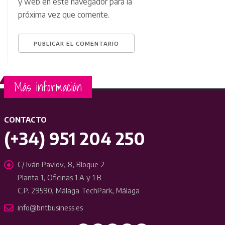
y web en este navegador para la
próxima vez que comente.
Más información
CONTACTO
(+34) 951 204 250
C/ Iván Pavlov, 8, Bloque 2
Planta 1, Oficinas 1 A y 1 B
C.P. 29590, Málaga TechPark, Málaga
info@bntbusiness.es