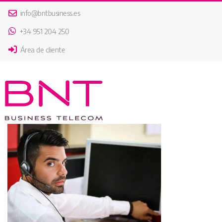
info@bntbusiness.es
+34 951 204 250
Área de cliente