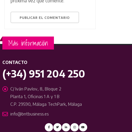
próxima vez que comente.
Más información
CONTACTO
(+34) 951 204 250
C/ Iván Pavlov, 8, Bloque 2
Planta 1, Oficinas 1 A y 1 B
C.P. 29590, Málaga TechPark, Málaga
info@bntbusiness.es