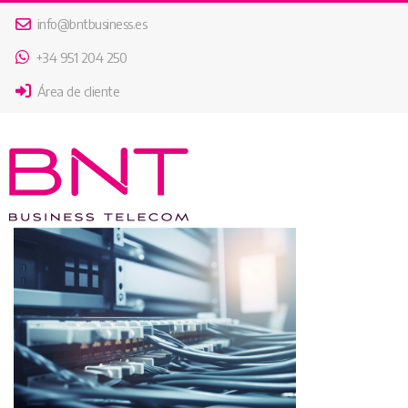
info@bntbusiness.es
+34 951 204 250
Área de cliente