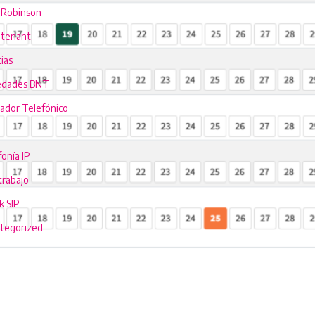
a Robinson
itenant
ias
dades BNT
ador Telefónico
onía IP
trabajo
k SIP
tegorized