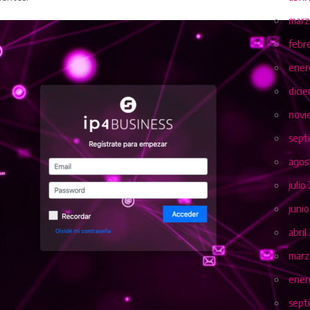
marz
febr
ener
dici
novi
sept
agos
julio
juni
abril
marz
ener
sept