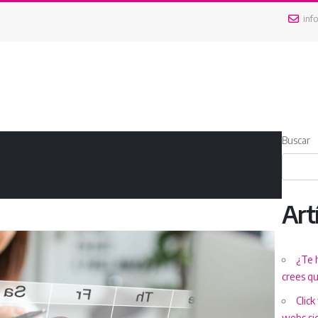
inf
Buscar
Art
¿Te 
crees q
Click
webs si