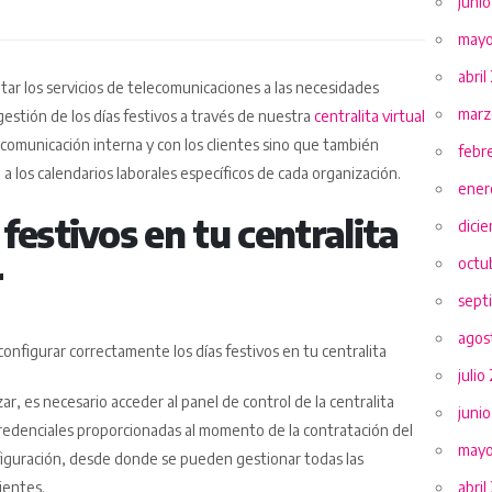
juni
mayo
abril
ar los servicios de telecomunicaciones a las necesidades
marz
estión de los días festivos a través de nuestra
centralita virtual
 comunicación interna y con los clientes sino que también
febr
 los calendarios laborales específicos de cada organización.
ener
festivos en tu centralita
dici
octu
r
sept
agos
configurar correctamente los días festivos en tu centralita
julio
ar, es necesario acceder al panel de control de la centralita
juni
credenciales proporcionadas al momento de la contratación del
mayo
nfiguración, desde donde se pueden gestionar todas las
abril
ientes.