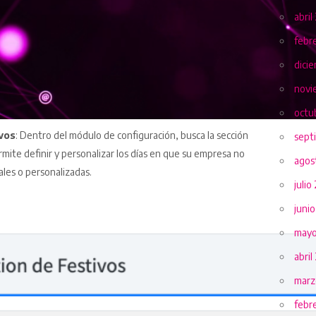
abril
febr
dici
novi
octu
vos
: Dentro del módulo de configuración, busca la sección
sept
ermite definir y personalizar los días en que su empresa no
agos
ales o personalizadas.
julio
juni
mayo
abril
marz
febr