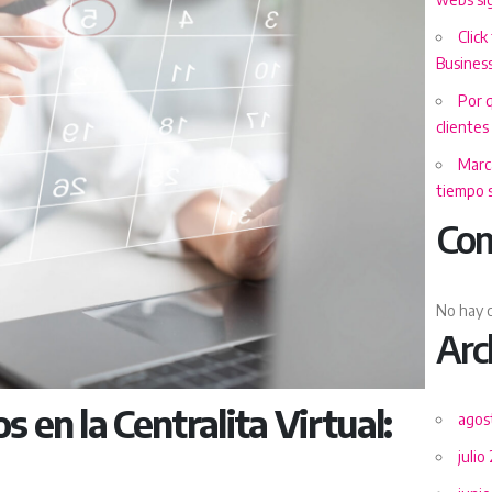
Click
Business
Por 
clientes
Marca
tiempo s
Com
No hay 
Arc
s en la Centralita Virtual:
agos
julio