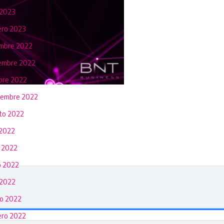
 2023
ero 2023
embre 2022
embre 2022
bre 2022
iembre 2022
to 2022
 2022
o 2022
 2022
 2022
o 2022
ero 2022