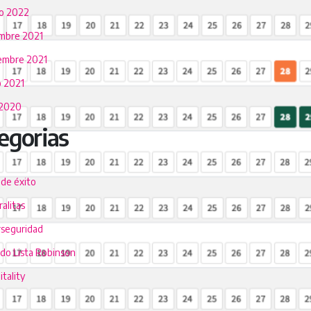
o 2022
embre 2021
embre 2021
 2021
 2020
egorias
 de éxito
alitas
rseguridad
ado Lista Robinson
tality