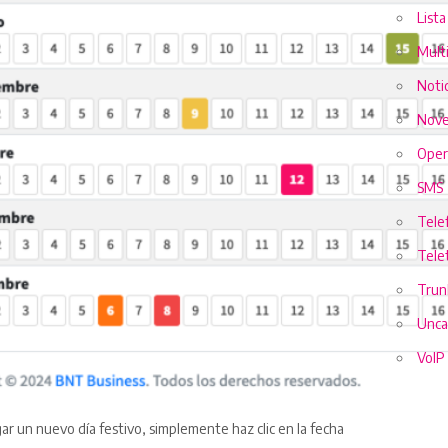
List
Mult
Notic
Nove
Oper
SMS
Telef
Tele
Trun
Unca
VoIP
gar un nuevo día festivo, simplemente haz clic en la fecha