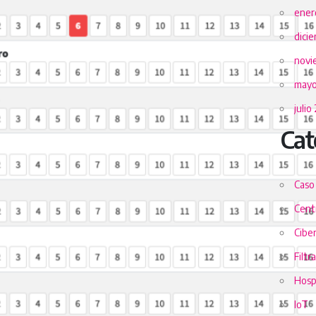
ener
dici
novi
mayo
julio
Cat
Caso
Centr
Cibe
Filtr
Hospi
IoT