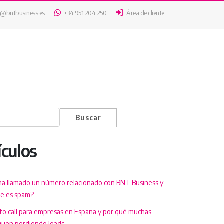
o@bntbusiness.es
+34 951 204 250
Área de cliente
Buscar
ículos
ha llamado un número relacionado con BNT Business y
ue es spam?
 to call para empresas en España y por qué muchas
guen perdiendo leads