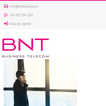
info@bntbusiness.es
+34 951 204 250
Área de cliente