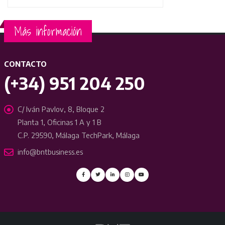
Más información
CONTACTO
(+34) 951 204 250
C/ Iván Pavlov, 8, Bloque 2
Planta 1, Oficinas 1 A y 1 B
C.P. 29590, Málaga TechPark, Málaga
info@bntbusiness.es